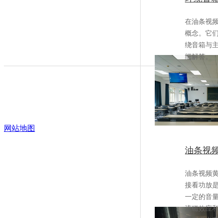
在油条视频
概念
绕音箱与
细解答。
网站地图
油条视频
油条视频黄
接看功放是
一定的音量
流磁效应和