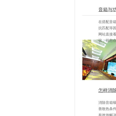
音箱与功
在搭配音箱与
抗匹配等因
网站直接看
议，
怎样消
消除音箱噪声
善散热条件
有效地解决音