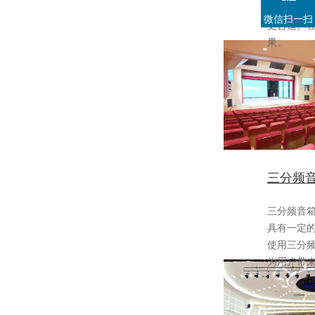
一个特定区
微信扫一扫
更合适
果。
三分频
三分频音箱
具有一定的优
使用三分频音
为用户带来