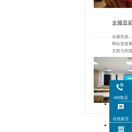
全频音箱
全频音箱
网站直接看设
文能为您提
400电话
音柱和
在线留言
音柱和音箱