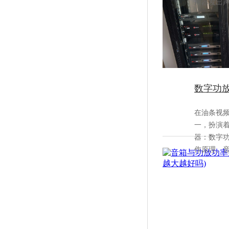
声器发出声音
数字功放
在油条视频
一，扮
器：数字
作原理